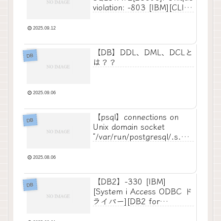
violation: -803 [IBM][CLI
Driver][AS] SQL0803N
2025.09.12
【DB】DDL、DML、DCLと
DB
は？？
2025.09.06
【psql】connections on
DB
Unix domain socket
“/var/run/postgresql/.s.PG
SQL.5432”?
2025.08.06
【DB2】-330 [IBM]
DB
[System i Access ODBC ド
ライバー][DB2 for
i5/OS]SQL0330 – 文字変換
を実行することができな