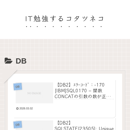
IT勉強するコタツネコ
DB
【DB2】ｴﾗｰｺｰﾄﾞ：-170
DB
[IBM]SQL0170 – 関数
CONCATの引数の数が正し
くない。
2026.03.02
【DB2】
DB
SQLSTATE[23505]: Unique