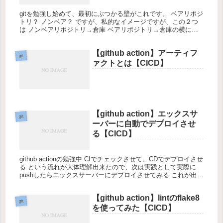
gitを勉強し始めて、最初にぶつかる壁がこれです。 ベアリポジ
トリ？ ノンベア？ ですが、私的なイメージですが、この２つ
は ノンベアリポジトリ→倉庫 ベアリポジトリ→倉庫の横にあ
る事務所（倉庫内荷物の管理している） だと考えるとわかりや
すい...
【github action】アーティフ
git
ァクトとは【CICD】
【github action】エックスサ
git
ーバーに自動でデプロイさせ
る【CICD】
github actionの勉強中 CIでチェックさせて、CDでデプロイさせ
る という流れが大体理解出来たので、次は実践として実際に
pushしたらエックスサーバーにデプロイさせてみる これが出来
れば少し便利になるかも 手順としては １、エッ...
【github action】lintのflake8
git
を使ってみた【CICD】