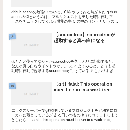
github actionの勉強中 ついに、CIをやってみる時がきた github
actionのCIというのは、プルリクエストを出した時に自動でソ
ースをチェックしてくれる機能の事 CIの中のリントというのを
やってみる lintには言語ごと...
【sourcetree】sourcetreeが
git
起動すると真っ白になる
ほとんど使ってなかったsourcetreeを久しぶりに起動すると、
なんか真っ白なウインドウが。。 え？ よくみると、どうも起
動時に自動で起動するsourcetreeがこけている 久しぶりすぎ
て、前回いつ使ったかも覚えてないけど あれー、と思...
【git】fatal: This operation
git
must be run in a work tree
エックスサーバーでgit管理しているプロジェクトを定期的にロ
ーカルに落としているが ある日いつものゆうにコミットしよう
としたら 「fatal: This operation must be run in a work tree」 の
エラー。...