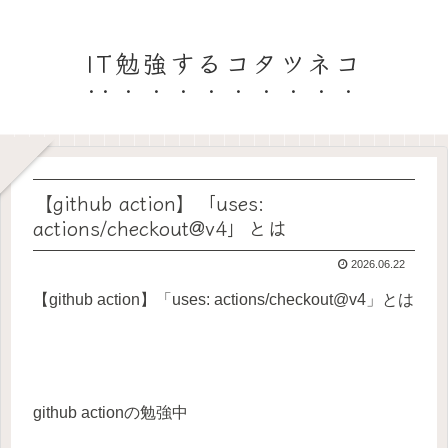
IT勉強するコタツネコ
【github action】「uses:
actions/checkout@v4」とは
2026.06.22
【github action】「uses: actions/checkout@v4」とは
github actionの勉強中