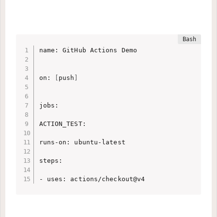
name: GitHub Actions Demo

on: 
[
push
]
jobs:

ACTION_TEST:

runs-on: ubuntu-latest

steps:

- uses: actions/checkout@v4