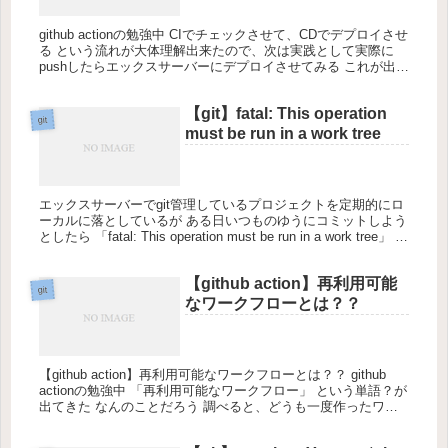
github actionの勉強中 CIでチェックさせて、CDでデプロイさせ
る という流れが大体理解出来たので、次は実践として実際に
pushしたらエックスサーバーにデプロイさせてみる これが出来
れば少し便利になるかも 手順としては １、エッ...
【git】fatal: This operation
git
must be run in a work tree
エックスサーバーでgit管理しているプロジェクトを定期的にロ
ーカルに落としているが ある日いつものゆうにコミットしよう
としたら 「fatal: This operation must be run in a work tree」 の
エラー。...
【github action】再利用可能
git
なワークフローとは？？
【github action】再利用可能なワークフローとは？？ github
actionの勉強中 「再利用可能なワークフロー」 という単語？が
出てきた なんのことだろう 調べると、どうも一度作ったワー
クフロー(ymlファイル) を別のワー...