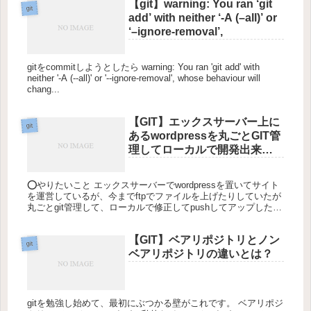
【git】warning: You ran ‘git
git
add’ with neither ‘-A (–all)’ or
‘–ignore-removal’,
gitをcommitしようとしたら warning: You ran 'git add' with
neither '-A (--all)' or '--ignore-removal', whose behaviour will
chang...
【GIT】エックスサーバー上に
git
あるwordpressを丸ごとGIT管
理してローカルで開発出来る
ようにする
⭕️やりたいこと エックスサーバーでwordpressを置いてサイト
を運営しているが、今までftpでファイルを上げたりしていたが
丸ごとgit管理して、ローカルで修正してpushしてアップした
り、wordpress側でアップロードした画像等を...
【GIT】ベアリポジトリとノン
git
ベアリポジトリの違いとは？
gitを勉強し始めて、最初にぶつかる壁がこれです。 ベアリポジ