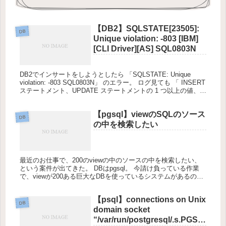
【DB2】SQLSTATE[23505]:
DB
Unique violation: -803 [IBM]
[CLI Driver][AS] SQL0803N
DB2でインサートをしようとしたら 「SQLSTATE: Unique
violation: -803 SQL0803N」 のエラー。 ログ見ても 「 INSERT
ステートメント、UPDATE ステートメントの 1 つ以上の値、
および ...
【pgsql】viewのSQLのソース
DB
の中を検索したい
最近のお仕事で、200のviewの中のソースの中を検索したい、
という案件が出てきた。 DBはpgsql。 今請け負っている作業
で、viewが200ある巨大なDBを使っているシステムがあるのだ
が、仮にabcテーブルに問題が見つかり、abcテー...
【psql】connections on Unix
DB
domain socket
“/var/run/postgresql/.s.PGSQ