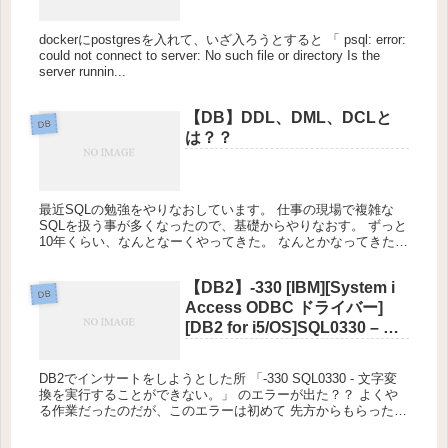
L.5432”?
dockerにpostgresを入れて、いざ入ろうとすると 「 psql: error:
could not connect to server: No such file or directory Is the
server runnin...
【DB】DDL、DML、DCLと
DB
は？？
最近SQLの勉強をやりなおしています。 仕事の現場で複雑な
SQLを扱う事が多くなったので、基礎からやりなおす。 ずっと
10年くらい、なんとなーくやってきた。 なんとかなってきたん
だけど、色々わかってないままやっているので。。。 という事
で ...
【DB2】-330 [IBM][System i
DB
Access ODBC ドライバー]
[DB2 for i5/OS]SQL0330 – 文
字変換を実行することができ
ない。
DB2でインサートをしようとした所 「-330 SQL0330 - 文字変
換を実行することができない。」 のエラーが出た？？ よくや
る作業だったのだが、このエラーは初めて 先方からもらったデ
ータに不備があると予想・・・ 結果、数字の１が本来...