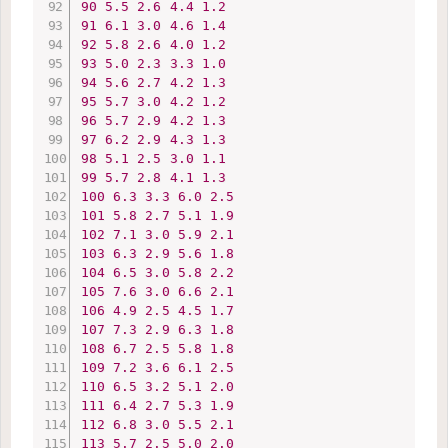
90
5.5
2.6
4.4
1.2
91
6.1
3.0
4.6
1.4
92
5.8
2.6
4.0
1.2
93
5.0
2.3
3.3
1.0
94
5.6
2.7
4.2
1.3
95
5.7
3.0
4.2
1.2
96
5.7
2.9
4.2
1.3
97
6.2
2.9
4.3
1.3
98
5.1
2.5
3.0
1.1
99
5.7
2.8
4.1
1.3
100
6.3
3.3
6.0
2.5
101
5.8
2.7
5.1
1.9
102
7.1
3.0
5.9
2.1
103
6.3
2.9
5.6
1.8
104
6.5
3.0
5.8
2.2
105
7.6
3.0
6.6
2.1
106
4.9
2.5
4.5
1.7
107
7.3
2.9
6.3
1.8
108
6.7
2.5
5.8
1.8
109
7.2
3.6
6.1
2.5
110
6.5
3.2
5.1
2.0
111
6.4
2.7
5.3
1.9
112
6.8
3.0
5.5
2.1
113
5.7
2.5
5.0
2.0