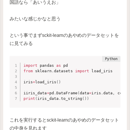
国語なら「あいうえお」
みたいな感じかなと思う
という事でまずsckit-learnのあやめのデータセットを
に見てみる
import
 pandas 
as
from
 sklearn
.
datasets 
import
 load_iris

iris
=
load_iris
(
)
iiris_data
=
pd
.
DataFrame
(
data
=
iris
.
data
,
 colum
print
(
iris_data
.
to_string
(
)
)
これを実行するとsckit-learnのあやめのデータセット
の中身を見れます