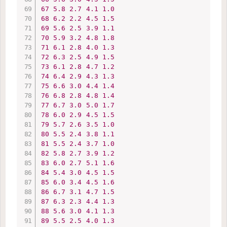
67
5.8
2.7
4.1
1.0
68
6.2
2.2
4.5
1.5
69
5.6
2.5
3.9
1.1
70
5.9
3.2
4.8
1.8
71
6.1
2.8
4.0
1.3
72
6.3
2.5
4.9
1.5
73
6.1
2.8
4.7
1.2
74
6.4
2.9
4.3
1.3
75
6.6
3.0
4.4
1.4
76
6.8
2.8
4.8
1.4
77
6.7
3.0
5.0
1.7
78
6.0
2.9
4.5
1.5
79
5.7
2.6
3.5
1.0
80
5.5
2.4
3.8
1.1
81
5.5
2.4
3.7
1.0
82
5.8
2.7
3.9
1.2
83
6.0
2.7
5.1
1.6
84
5.4
3.0
4.5
1.5
85
6.0
3.4
4.5
1.6
86
6.7
3.1
4.7
1.5
87
6.3
2.3
4.4
1.3
88
5.6
3.0
4.1
1.3
89
5.5
2.5
4.0
1.3