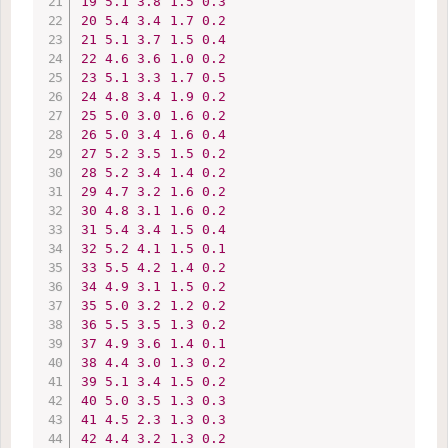
19
5.1
3.8
1.5
0.3
20
5.4
3.4
1.7
0.2
21
5.1
3.7
1.5
0.4
22
4.6
3.6
1.0
0.2
23
5.1
3.3
1.7
0.5
24
4.8
3.4
1.9
0.2
25
5.0
3.0
1.6
0.2
26
5.0
3.4
1.6
0.4
27
5.2
3.5
1.5
0.2
28
5.2
3.4
1.4
0.2
29
4.7
3.2
1.6
0.2
30
4.8
3.1
1.6
0.2
31
5.4
3.4
1.5
0.4
32
5.2
4.1
1.5
0.1
33
5.5
4.2
1.4
0.2
34
4.9
3.1
1.5
0.2
35
5.0
3.2
1.2
0.2
36
5.5
3.5
1.3
0.2
37
4.9
3.6
1.4
0.1
38
4.4
3.0
1.3
0.2
39
5.1
3.4
1.5
0.2
40
5.0
3.5
1.3
0.3
41
4.5
2.3
1.3
0.3
42
4.4
3.2
1.3
0.2