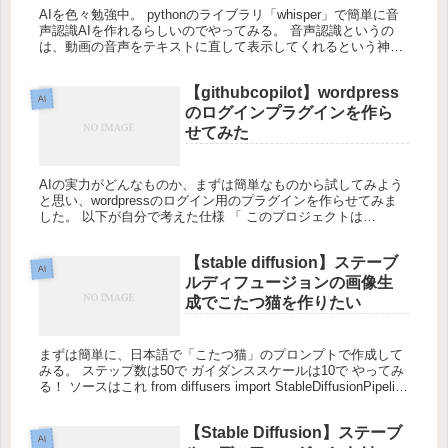
AIを色々勉強中。 pythonのライブラリ「whisper」で簡単に音
声認識AIを作れるらしいのでやってみる。 音声認識というの
は、動画の音声をテキストに直して表示してくれるという神ア
イテム 早速やってみる！ まずは、whisperをイン...
【githubcopilot】wordpress
AI
のログインプラグインを作ら
せてみた
AIの実力がどんなものか、まずは簡単なものから試してみよう
と思い、wordpressのログイン用のプラグインを作らせてみま
した。 以下が自分で考えた仕様 「 このプロジェクトは
wordpressです。wordpressのログイン用のプラグイ...
【stable diffusion】ステーブ
AI
ルディフュージョンの画像生
成でこたつ猫を作りたい
まずは簡単に、日本語で「こたつ猫」のプロンプトで作成して
みる。 ステップ数は50で ガイダンススケールは10で やってみ
る！ ソースはこれ from diffusers import StableDiffusionPipeline
impo...
【Stable Diffusion】ステーブ
AI