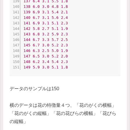
137
6.4
3.1
5.5
1.8
138
6.0
3.0
4.8
1.8
139
6.9
3.1
5.4
2.1
140
6.7
3.1
5.6
2.4
141
6.9
3.1
5.1
2.3
142
5.8
2.7
5.1
1.9
143
6.8
3.2
5.9
2.3
144
6.7
3.3
5.7
2.5
145
6.7
3.0
5.2
2.3
146
6.3
2.5
5.0
1.9
147
6.5
3.0
5.2
2.0
148
6.2
3.4
5.4
2.3
149
5.9
3.0
5.1
1.8
データのサンプルは150
横のデータは花の特徴量４つ、「花のがくの横幅」
「花のがくの縦幅」「花の花びらの横幅」「花びら
の縦幅」