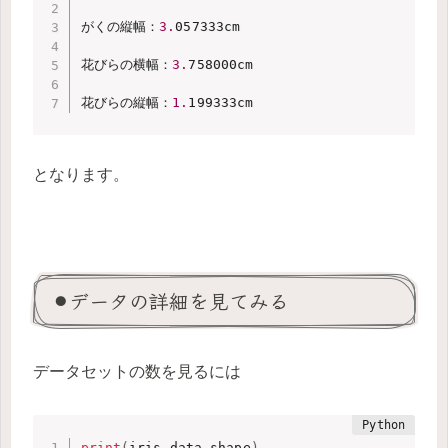
がくの縦幅：
3.
057333cm

花びらの横幅：
3.
758000cm

花びらの縦幅：
1.
199333cm
となります。
⚫︎データの詳細を見てみる
データセットの数を見るには
print
(
iris_data
.
shape
)