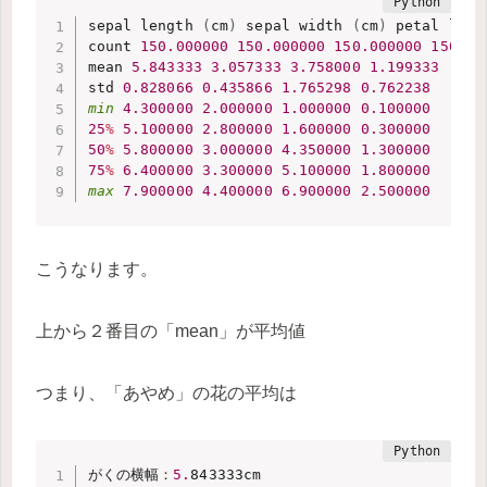
sepal length 
(
cm
)
 sepal width 
(
cm
)
 petal leng
count 
150.000000
150.000000
150.000000
150.00
mean 
5.843333
3.057333
3.758000
1.199333
std 
0.828066
0.435866
1.765298
0.762238
min
4.300000
2.000000
1.000000
0.100000
25
%
5.100000
2.800000
1.600000
0.300000
50
%
5.800000
3.000000
4.350000
1.300000
75
%
6.400000
3.300000
5.100000
1.800000
max
7.900000
4.400000
6.900000
2.500000
こうなります。
上から２番目の「mean」が平均値
つまり、「あやめ」の花の平均は
がくの横幅：
5.
843333cm
