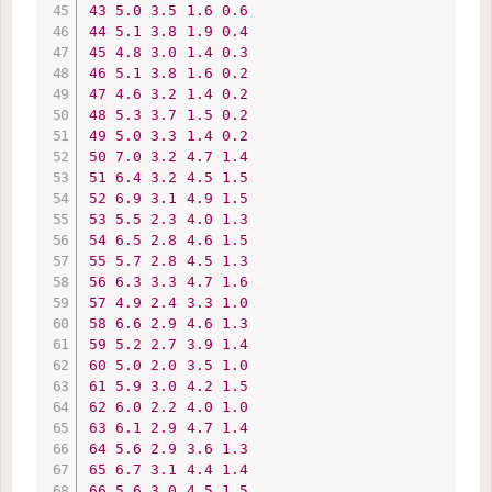
43
5.0
3.5
1.6
0.6
44
5.1
3.8
1.9
0.4
45
4.8
3.0
1.4
0.3
46
5.1
3.8
1.6
0.2
47
4.6
3.2
1.4
0.2
48
5.3
3.7
1.5
0.2
49
5.0
3.3
1.4
0.2
50
7.0
3.2
4.7
1.4
51
6.4
3.2
4.5
1.5
52
6.9
3.1
4.9
1.5
53
5.5
2.3
4.0
1.3
54
6.5
2.8
4.6
1.5
55
5.7
2.8
4.5
1.3
56
6.3
3.3
4.7
1.6
57
4.9
2.4
3.3
1.0
58
6.6
2.9
4.6
1.3
59
5.2
2.7
3.9
1.4
60
5.0
2.0
3.5
1.0
61
5.9
3.0
4.2
1.5
62
6.0
2.2
4.0
1.0
63
6.1
2.9
4.7
1.4
64
5.6
2.9
3.6
1.3
65
6.7
3.1
4.4
1.4
66
5.6
3.0
4.5
1.5