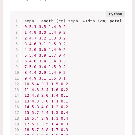
sepal length 
(
cm
)
 sepal width 
(
cm
)
 petal leng
0
5.1
3.5
1.4
0.2
1
4.9
3.0
1.4
0.2
2
4.7
3.2
1.3
0.2
3
4.6
3.1
1.5
0.2
4
5.0
3.6
1.4
0.2
5
5.4
3.9
1.7
0.4
6
4.6
3.4
1.4
0.3
7
5.0
3.4
1.5
0.2
8
4.4
2.9
1.4
0.2
9
4.9
3.1
1.5
0.1
10
5.4
3.7
1.5
0.2
11
4.8
3.4
1.6
0.2
12
4.8
3.0
1.4
0.1
13
4.3
3.0
1.1
0.1
14
5.8
4.0
1.2
0.2
15
5.7
4.4
1.5
0.4
16
5.4
3.9
1.3
0.4
17
5.1
3.5
1.4
0.3
18
5.7
3.8
1.7
0.3