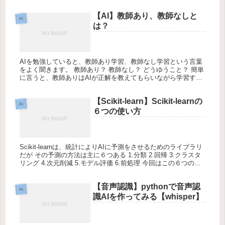
【AI】教師あり、教師なしと
AI
は？
AIを勉強していると、教師あり学習、教師なし学習という言葉
をよく聞きます。 教師あり？ 教師なし？ どうゆうこと？ 簡単
に言うと、教師ありはAIが正解を教えてもらいながら学習する
方法 教師なしは、AIが正解を与えられないで学習する方法のこ
と...
【Scikit-learn】Scikit-learnの
AI
６つの使い方
Scikit-learnは、統計によりAIに予測をさせるためのライブラリ
だが その予測の方法は主に６つある 1.分類 2.回帰 3.クラスタ
リング 4.次元削減 5.モデル評価 6.前処理 今回はこの６つの使
い方を簡単にみてみます ⚫︎1....
【音声認識】pythonで音声認
AI
識AIを作ってみる【whisper】