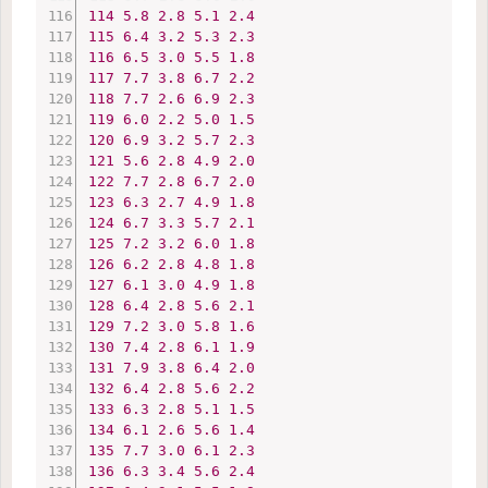
114
5.8
2.8
5.1
2.4
115
6.4
3.2
5.3
2.3
116
6.5
3.0
5.5
1.8
117
7.7
3.8
6.7
2.2
118
7.7
2.6
6.9
2.3
119
6.0
2.2
5.0
1.5
120
6.9
3.2
5.7
2.3
121
5.6
2.8
4.9
2.0
122
7.7
2.8
6.7
2.0
123
6.3
2.7
4.9
1.8
124
6.7
3.3
5.7
2.1
125
7.2
3.2
6.0
1.8
126
6.2
2.8
4.8
1.8
127
6.1
3.0
4.9
1.8
128
6.4
2.8
5.6
2.1
129
7.2
3.0
5.8
1.6
130
7.4
2.8
6.1
1.9
131
7.9
3.8
6.4
2.0
132
6.4
2.8
5.6
2.2
133
6.3
2.8
5.1
1.5
134
6.1
2.6
5.6
1.4
135
7.7
3.0
6.1
2.3
136
6.3
3.4
5.6
2.4