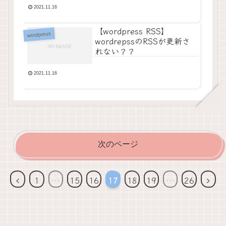
2021.11.16
【wordpress RSS】
wordpress
wordrepssのRSSが更新さ
れない？？
2021.11.16
次のページ
前
次
1
…
15
16
17
18
19
…
26
へ
へ