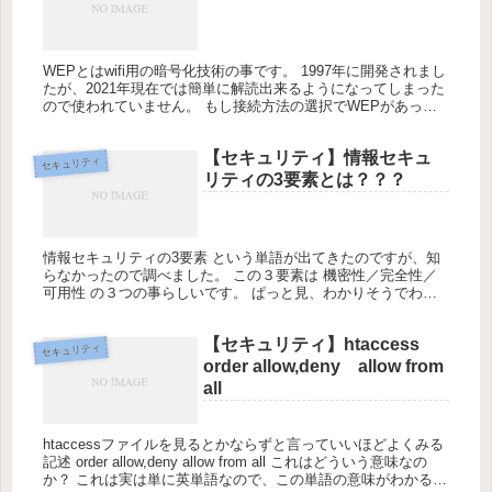
WEPとはwifi用の暗号化技術の事です。 1997年に開発されまし
たが、2021年現在では簡単に解読出来るようになってしまった
ので使われていません。 もし接続方法の選択でWEPがあって
も選択しないで下さい。
【セキュリティ】情報セキュ
セキュリティ
リティの3要素とは？？？
情報セキュリティの3要素 という単語が出てきたのですが、知
らなかったので調べました。 この３要素は 機密性／完全性／
可用性 の３つの事らしいです。 ぱっと見、わかりそうでわか
らん。 機密性 機密性ですが、要するに社内のセキュリティの
事。 例...
【セキュリティ】htaccess
セキュリティ
order allow,deny allow from
all
htaccessファイルを見るとかならずと言っていいほどよくみる
記述 order allow,deny allow from all これはどういう意味なの
か？ これは実は単に英単語なので、この単語の意味がわかると