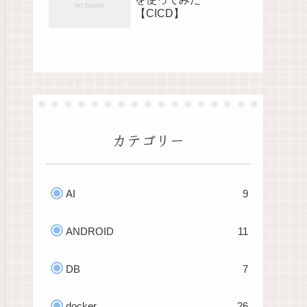
【CICD】
カテゴリー
AI
9
ANDROID
11
DB
7
docker
26