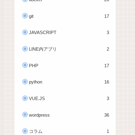
git
17
JAVASCRIPT
3
LINE内アプリ
2
PHP
17
python
16
VUE.JS
3
wordpress
36
コラム
1