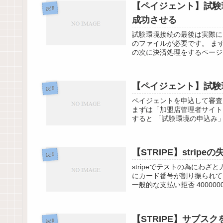
【ペイジェント】試験
決済
成功させる
試験環境接続の最後は実際に
のファイルが必要です。 ま
の次に決済処理をするページで
【ペイジェント】試験
決済
ペイジェントを申込して審査
まずは「加盟店管理者サイト
すると 「試験環境の申込み」
【STRIPE】stri
決済
stripeでテストの為にわ
にカード番号が割り振られてい
一般的な支払い拒否 4000000000
【STRIPE】サブス
決済